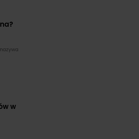
zna?
i nazywa
rów w