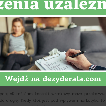
zażywanych narkotykac
ęcej niż to? Sam kontakt wzrokowy może przekazywa
o drugiej. Kiedy ktoś jest pod wpływem narkotyku, to 