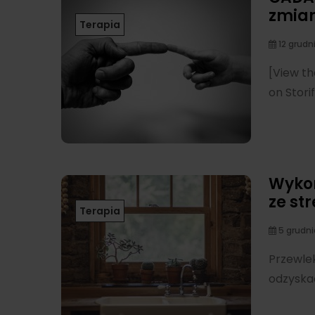
zmian
Terapia
12 grudn
[View th
on Stori
Wykor
ze st
Terapia
5 grudni
Przewlek
odzyskać