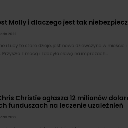
est Molly i dlaczego jest tak niebezpiec
pada 2022
e i Lucy to stare dzieje, jest nowa dziewczyna w mieście 
y. Przyszła z mocą i zdobyła sławę na imprezach...
Chris Christie ogłasza 12 milionów dola
h funduszach na leczenie uzależnień
pada 2022