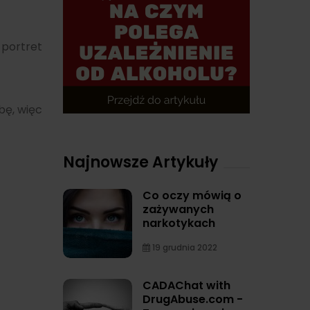
 portret
bę, więc
Najnowsze Artykuły
Co oczy mówią o
zażywanych
narkotykach
19 grudnia 2022
CADAChat with
DrugAbuse.com -