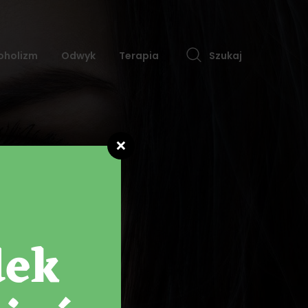
oholizm
Odwyk
Terapia
Szukaj
❌