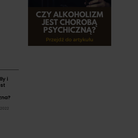
ly i
st
zna?
 2022