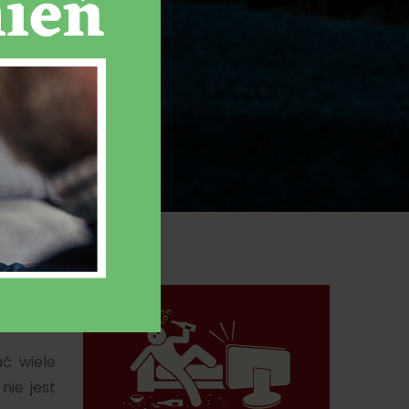
h
ć wiele
nie jest