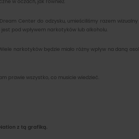
zne w oczach, jak również.
 Dream Center do odzysku, umieściliśmy razem wizualny
 jest pod wpływem narkotyków lub alkoholu.
. Wiele narkotyków będzie miało różny wpływ na daną oso
am prawie wszystko, co musicie wiedzieć.
ation z tą grafiką.