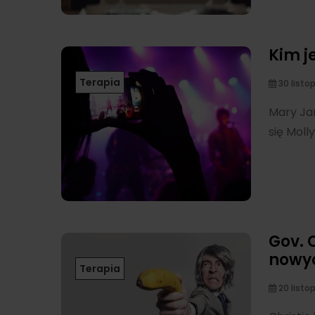
Kim j
Terapia
30 listo
Mary Jan
się Moll
Gov. 
nowyc
Terapia
20 listo