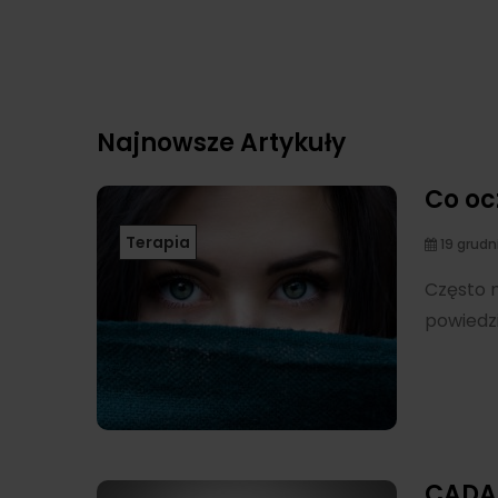
Najnowsze Artykuły
Co oc
Terapia
19 grudn
Często 
powiedzi
CADAC