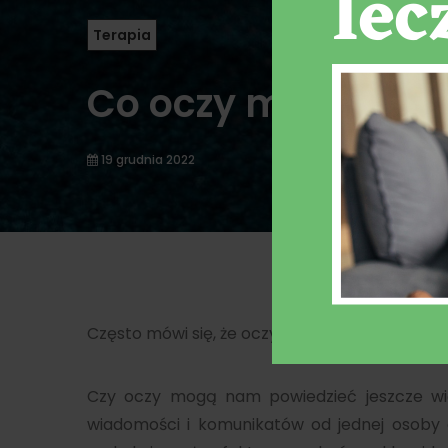
Terapia
Co oczy mówią o 
19 grudnia 2022
Często mówi się, że oczy są oknem do duszy.
Czy oczy mogą nam powiedzieć jeszcze wi
wiadomości i komunikatów od jednej osoby d