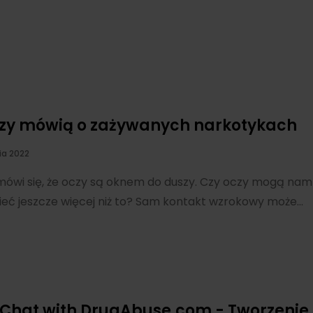
zy mówią o zażywanych narkotykach
ia 2022
mówi się, że oczy są oknem do duszy. Czy oczy mogą nam
eć jeszcze więcej niż to? Sam kontakt wzrokowy może...
hat with DrugAbuse.com - Tworzenie