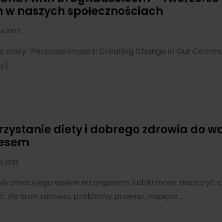
 w naszych społecznościach
ia 2022
e story "Personal Impact: Creating Change in Our Commu
fy]
zystanie diety i dobrego zdrowia do wa
resem
a 2022
ły stres i jego wpływ na organizm ludzki może zniszczyć ci
. Zły stan zdrowia, problemy prawne, napięte...