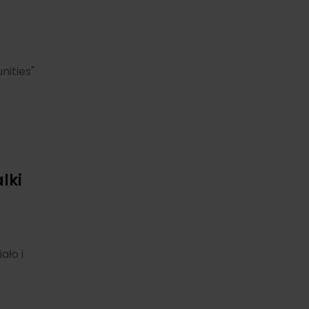
nities"
lki
ało i